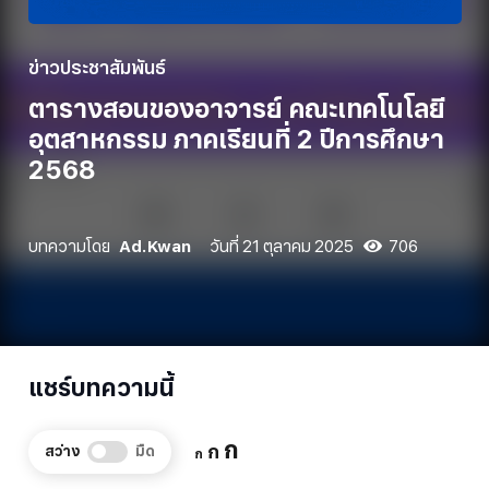
ข่าวประชาสัมพันธ์
ตารางสอนของอาจารย์ คณะเทคโนโลยี
อุตสาหกรรม ภาคเรียนที่ 2 ปีการศึกษา
2568
บทความโดย
Ad.Kwan
วันที่
21 ตุลาคม 2025
706
แชร์บทความนี้
Increase
ก
Reset
Decrease
ก
สว่าง
มืด
ก
font
font
font