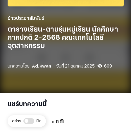
ข่าวประชาสัมพันธ์
ตารางเรียน-ตามรุ่นหมู่เรียน นักศึกษา
ภาคปกติ 2-2568 คณะเทคโนโลยี
อุตสาหกรรม
บทความโดย
Ad.Kwan
วันที่
21 ตุลาคม 2025
609
แชร์บทความนี้
Increase
ก
Reset
Decrease
ก
สว่าง
มืด
ก
font
font
font